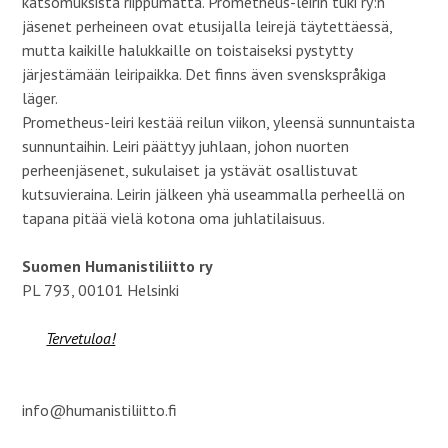
katsomuksista riippumatta. Prometheus-leirin tuki ry:n
jäsenet perheineen ovat etusijalla leirejä täytettäessä,
mutta kaikille halukkaille on toistaiseksi pystytty
järjestämään leiripaikka. Det finns även svenskspråkiga
läger.
Prometheus-leiri kestää reilun viikon, yleensä sunnuntaista
sunnuntaihin. Leiri päättyy juhlaan, johon nuorten
perheenjäsenet, sukulaiset ja ystävät osallistuvat
kutsuvieraina. Leirin jälkeen yhä useammalla perheellä on
tapana pitää vielä kotona oma juhlatilaisuus.
Suomen Humanistiliitto ry
PL 793, 00101 Helsinki
Tervetuloa!
info@humanistiliitto.fi