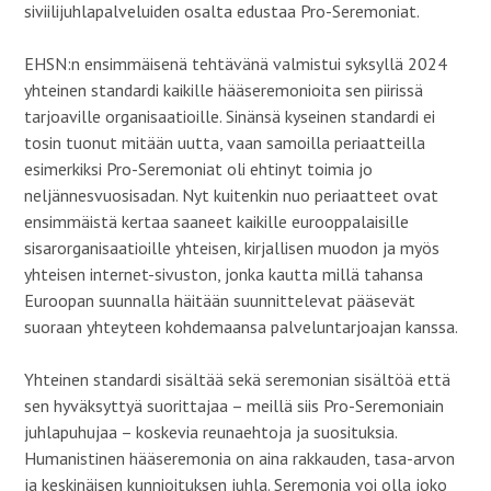
siviilijuhlapalveluiden osalta edustaa Pro-Seremoniat.
EHSN:n ensimmäisenä tehtävänä valmistui syksyllä 2024
yhteinen standardi kaikille hääseremonioita sen piirissä
tarjoaville organisaatioille. Sinänsä kyseinen standardi ei
tosin tuonut mitään uutta, vaan samoilla periaatteilla
esimerkiksi Pro-Seremoniat oli ehtinyt toimia jo
neljännesvuosisadan. Nyt kuitenkin nuo periaatteet ovat
ensimmäistä kertaa saaneet kaikille eurooppalaisille
sisarorganisaatioille yhteisen, kirjallisen muodon ja myös
yhteisen internet-sivuston, jonka kautta millä tahansa
Euroopan suunnalla häitään suunnittelevat pääsevät
suoraan yhteyteen kohdemaansa palveluntarjoajan kanssa.
Yhteinen standardi sisältää sekä seremonian sisältöä että
sen hyväksyttyä suorittajaa – meillä siis Pro-Seremoniain
juhlapuhujaa – koskevia reunaehtoja ja suosituksia.
Humanistinen hääseremonia on aina rakkauden, tasa-arvon
ja keskinäisen kunnioituksen juhla. Seremonia voi olla joko