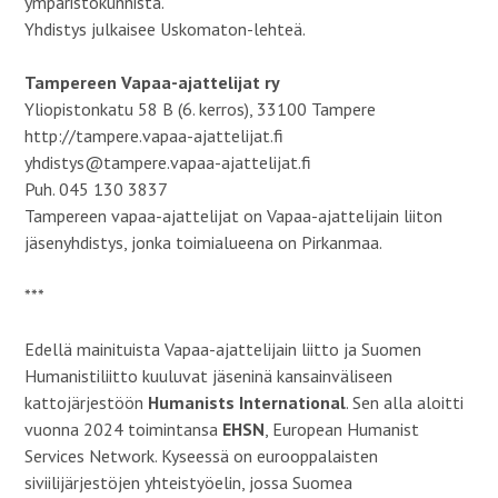
ympäristökunnista.
Yhdistys julkaisee Uskomaton-lehteä.
Tampereen Vapaa-ajattelijat ry
Yliopistonkatu 58 B (6. kerros), 33100 Tampere
http://tampere.vapaa-ajattelijat.fi
yhdistys@tampere.vapaa-ajattelijat.fi
Puh. 045 130 3837
Tampereen vapaa-ajattelijat on Vapaa-ajattelijain liiton
jäsenyhdistys, jonka toimialueena on Pirkanmaa.
***
Edellä mainituista Vapaa-ajattelijain liitto ja Suomen
Humanistiliitto kuuluvat jäseninä kansainväliseen
kattojärjestöön
Humanists International
. Sen alla aloitti
vuonna 2024 toimintansa
EHSN
, European Humanist
Services Network. Kyseessä on eurooppalaisten
siviilijärjestöjen yhteistyöelin, jossa Suomea