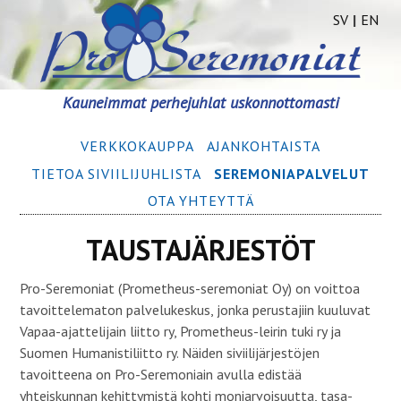
SV
|
EN
Siirry
Kauneimmat perhejuhlat uskonnottomasti
sisältöön
Ensisijainen
VERKKOKAUPPA
AJANKOHTAISTA
valikko
TIETOA SIVIILIJUHLISTA
SEREMONIA­­PALVELUT
OTA YHTEYTTÄ
TAUSTAJÄRJESTÖT
Pro-Seremoniat (Prometheus-seremoniat Oy) on voittoa
tavoittelematon palvelukeskus, jonka perustajiin kuuluvat
Vapaa-ajattelijain liitto ry, Prometheus-leirin tuki ry ja
Suomen Humanistiliitto ry. Näiden siviilijärjestöjen
tavoitteena on Pro-Seremoniain avulla edistää
yhteiskunnan kehittymistä kohti moniarvoisuutta, tasa-