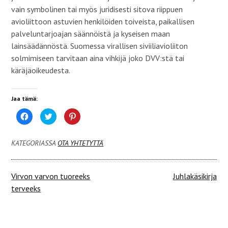
vain symbolinen tai myös juridisesti sitova riippuen
avioliittoon astuvien henkilöiden toiveista, paikallisen
palveluntarjoajan säännöistä ja kyseisen maan
lainsäädännöstä. Suomessa virallisen siviiliavioliiton
solmimiseen tarvitaan aina vihkijä joko DVV:stä tai
käräjäoikeudesta.
Jaa tämä:
J
J
J
a
a
a
a
a
a
F
T
P
a
w
i
KATEGORIASSA
OTA YHTETYTTÄ
c
i
n
e
t
t
b
t
e
o
e
r
o
r
e
Artikkelien
Virvon varvon tuoreeks
Juhlakäsikirja
k
i
s
i
s
t
terveeks
s
s
p
selaus
s
ä
a
a
(
l
(
A
v
A
v
e
v
a
l
a
u
u