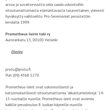
arvoa ja suvaitsevuutta sekä saada uskontoihin
sitoutumattomasta elämäntavasta tasavertainen, yleisesti
hyväksytty vaihtoehto. Pro-Seremoniat perustettiin
keväällä 1999.
Prometheus-leirin tuki ry
Aurorankatu 13, 00100 Helsinki
Etusivu
protu@protu.fi
Puh. (09) 4368 5270
Prometheus-leirit ovat uskonnollisesti ja
katsomuksellisesti sitoutumattomia ”aikuistumisleirejä” 14-
15-vuotiaille nuorille. Prometheus-leirit ovat avoimia
kaikille peruskoulun 8. luokan käyneille nuorille