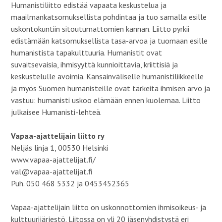
Humanistiliitto edistää vapaata keskustelua ja
maailmankatsomuksellista pohdintaa ja tuo samalla esille
uskontokuntiin sitoutumattomien kannan. Liitto pyrkii
edistämään katsomuksellista tasa-arvoa ja tuomaan esille
humanistista tapakulttuuria. Humanistit ovat
suvaitsevaisia, ihmisyyttä kunnioittavia, kriittisiä ja
keskustelulle avoimia. Kansainväliselle humanistiliikkeelle
ja myös Suomen humanisteille ovat tärkeitä ihmisen arvo ja
vastuu: humanisti uskoo elämään ennen kuolemaa. Liitto
julkaisee Humanisti-lehteä.
Vapaa-ajattelijain liitto ry
Neljäs linja 1, 00530 Helsinki
www.vapaa-ajattelijat.fi/
val@vapaa-ajattelijat.fi
Puh. 050 468 5332 ja 0453452365
Vapaa-ajattelijain liitto on uskonnottomien ihmisoikeus- ja
kulttuurijärjestö. Liitossa on yli 20 jäsenyhdistystä eri