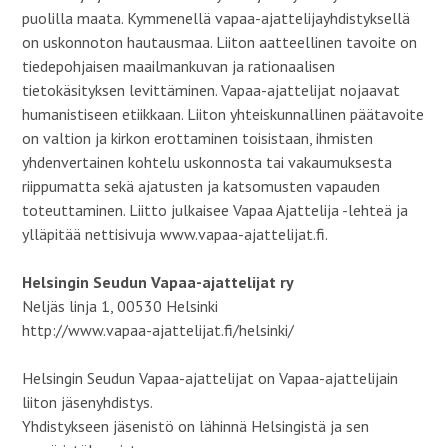
puolilla maata. Kymmenellä vapaa-ajattelijayhdistyksellä
on uskonnoton hautausmaa. Liiton aatteellinen tavoite on
tiedepohjaisen maailmankuvan ja rationaalisen
tietokäsityksen levittäminen. Vapaa-ajattelijat nojaavat
humanistiseen etiikkaan. Liiton yhteiskunnallinen päätavoite
on valtion ja kirkon erottaminen toisistaan, ihmisten
yhdenvertainen kohtelu uskonnosta tai vakaumuksesta
riippumatta sekä ajatusten ja katsomusten vapauden
toteuttaminen. Liitto julkaisee Vapaa Ajattelija -lehteä ja
ylläpitää nettisivuja www.vapaa-ajattelijat.fi.
Helsingin Seudun Vapaa-ajattelijat ry
Neljäs linja 1, 00530 Helsinki
http://www.vapaa-ajattelijat.fi/helsinki/
Helsingin Seudun Vapaa-ajattelijat on Vapaa-ajattelijain
liiton jäsenyhdistys.
Yhdistykseen jäsenistö on lähinnä Helsingistä ja sen