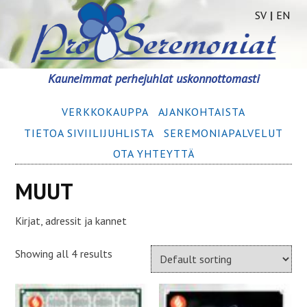
SV
|
EN
Siirry
Kauneimmat perhejuhlat uskonnottomasti
sisältöön
Ensisijainen
VERKKOKAUPPA
AJANKOHTAISTA
valikko
TIETOA SIVIILIJUHLISTA
SEREMONIA­­PALVELUT
OTA YHTEYTTÄ
MUUT
Kirjat, adressit ja kannet
Showing all 4 results