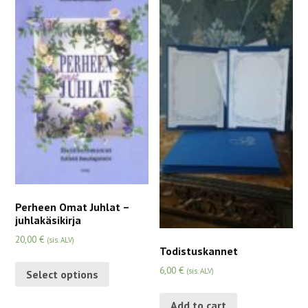
Perheen Omat Juhlat –
juhlakäsikirja
20,00
€
(sis. ALV)
Todistuskannet
6,00
€
(sis. ALV)
Select options
Add to cart