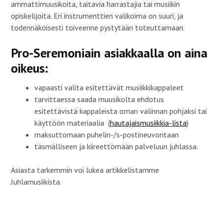
s
s
t
ammattimuusikoita, taitavia harrastajia tai musiikin
s
a
u
a
i
u
opiskelijoita. Eri instrumenttien valikoima on suuri, ja
i
k
u
k
k
u
todennäköisesti toiveenne pystytään toteuttamaan.
k
u
d
u
n
e
n
a
s
a
s
s
Pro-Seremoniain asiakkaalla on aina
s
s
a
s
a
i
oikeus:
a
)
k
)
k
u
n
vapaasti valita esitettävät musiikkikappaleet
a
s
tarvittaessa saada muusikolta ehdotus
s
a
esitettävistä kappaleista oman valinnan pohjaksi tai
)
käyttöön materiaalia (
hautajaismusiikkia-lista
)
maksuttomaan puhelin-/s-postineuvontaan
täsmälliseen ja kiireettömään palveluun juhlassa.
Asiasta tarkemmin voi lukea artikkelistamme
Juhlamusiikista.