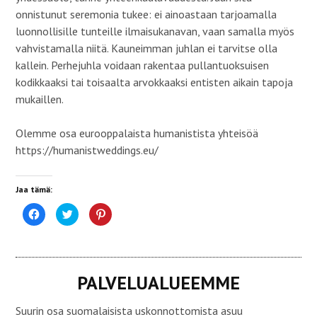
onnistunut seremonia tukee: ei ainoastaan tarjoamalla
luonnollisille tunteille ilmaisukanavan, vaan samalla myös
vahvistamalla niitä. Kauneimman juhlan ei tarvitse olla
kallein. Perhejuhla voidaan rakentaa pullantuoksuisen
kodikkaaksi tai toisaalta arvokkaaksi entisten aikain tapoja
mukaillen.
Olemme osa eurooppalaista humanistista yhteisöä
https://humanistweddings.eu/
Jaa tämä:
J
J
J
a
a
a
a
a
a
F
T
P
a
w
i
c
i
n
e
t
t
b
t
e
PALVELUALUEEMME
o
e
r
o
r
e
k
i
s
i
s
t
Suurin osa suomalaisista uskonnottomista asuu
s
s
p