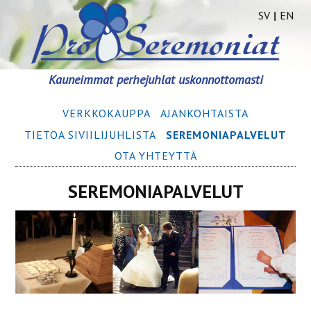
SV
|
EN
Siirry
Kauneimmat perhejuhlat uskonnottomasti
sisältöön
Ensisijainen
VERKKOKAUPPA
AJANKOHTAISTA
valikko
TIETOA SIVIILIJUHLISTA
SEREMONIA­­PALVELUT
OTA YHTEYTTÄ
SEREMONIA­­PALVELUT