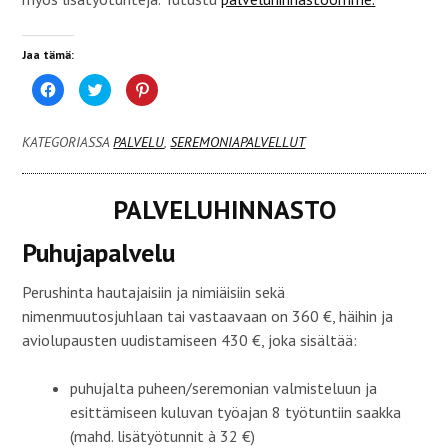
Jaa tämä:
J
J
J
a
a
a
a
a
a
F
T
P
a
w
i
KATEGORIASSA
PALVELU
,
SEREMONIAPALVELLUT
c
i
n
e
t
t
b
t
e
o
e
r
o
r
e
PALVELUHINNASTO
k
i
s
i
s
t
s
s
p
s
ä
a
Puhujapalvelu
a
(
l
(
A
v
A
v
e
Perushinta hautajaisiin ja nimiäisiin sekä
v
a
l
a
u
u
nimenmuutosjuhlaan tai vastaavaan on 360 €, häihin ja
u
t
s
t
u
s
aviolupausten uudistamiseen 430 €, joka sisältää:
u
u
a
u
u
(
u
u
A
u
d
v
puhujalta puheen/seremonian valmisteluun ja
d
e
a
e
s
u
esittämiseen kuluvan työajan 8 työtuntiin saakka
s
s
t
s
a
u
(mahd. lisätyötunnit à 32 €)
a
i
u
i
k
u