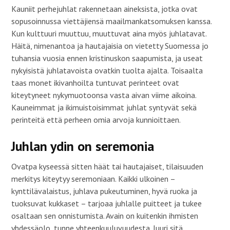
Kauniit perhejuhlat rakennetaan aineksista, jotka ovat
sopusoinnussa viettäjiensä maailmankatsomuksen kanssa.
Kun kulttuuri muuttuu, muuttuvat aina myös juhlatavat.
Häitä, nimenantoa ja hautajaisia on vietetty Suomessa jo
tuhansia vuosia ennen kristinuskon saapumista, ja useat
nykyisistä juhlatavoista ovatkin tuolta ajalta. Toisaalta
taas monet ikivanhoilta tuntuvat perinteet ovat
kiteytyneet nykymuotoonsa vasta aivan viime aikoina.
Kauneimmat ja ikimuistoisimmat juhlat syntyvät sekä
perinteitä että perheen omia arvoja kunnioittaen.
Juhlan ydin on seremonia
Ovatpa kyseessä sitten häät tai hautajaiset, tilaisuuden
merkitys kiteytyy seremoniaan. Kaikki ulkoinen –
kynttilävalaistus, juhlava pukeutuminen, hyvä ruoka ja
tuoksuvat kukkaset – tarjoaa juhlalle puitteet ja tukee
osaltaan sen onnistumista. Avain on kuitenkin ihmisten
yhdessäolo, tunne yhteenkuuluvuudesta. Juuri sitä