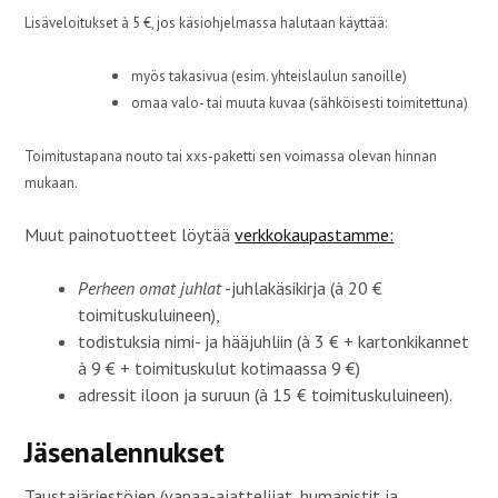
Lisäveloitukset à 5 €, jos käsiohjelmassa halutaan käyttää:
myös takasivua (esim. yhteislaulun sanoille)
omaa valo- tai muuta kuvaa (sähköisesti toimitettuna)
Toimitustapana nouto tai xxs-paketti sen voimassa olevan hinnan
mukaan.
Muut painotuotteet löytää
verkkokaupastamme:
Perheen omat juhlat
-juhlakäsikirja (à 20 €
toimituskuluineen),
todistuksia nimi- ja hääjuhliin (à 3 € + kartonkikannet
à 9 € + toimituskulut kotimaassa 9 €)
adressit iloon ja suruun (à 15 € toimituskuluineen).
Jäsenalennukset
Taustajärjestöjen (vapaa-ajattelijat, humanistit ja