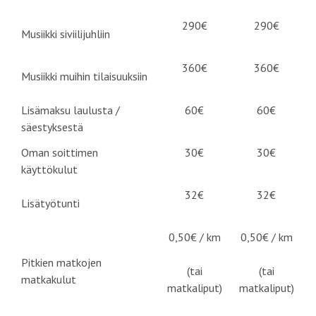
290€
290€
Musiikki siviilijuhliin
360€
360€
Musiikki muihin tilaisuuksiin
Lisämaksu laulusta /
60€
60€
säestyksestä
Oman soittimen
30€
30€
käyttökulut
32€
32€
Lisätyötunti
0,50€ / km
0,50€ / km
Pitkien matkojen
(tai
(tai
matkakulut
matkaliput)
matkaliput)