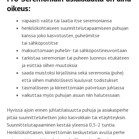
oikeus:
vapaasti valita tai laatia itse seremoniansa
henkilökohtaiseen suunnittelutapaamiseen puhujan
kanssa joko kasvotusten, puhelimitse
tai sähköpostitse
maksuttomaan puhelin- tai sähköpostineuvontaan
tarkistaa seremonian tai puheen luonnos etukäteen
ja esittää siihen muutoksia
saada muistoksi kirjallisina sekä seremonia (puhe)
että siihen mahdollisesti kuuluvat todistukset
täsmälliseen ja kiireettömään palveluun juhlassa
vaikuttaa myös puhujan asuun niin halutessaan.
Hyvissä ajoin ennen juhlatilaisuutta puhuja ja asiakasperhe
pitää suunnitteluhetken joko kasvokkain tai etäyhteyksin.
Suunnittelutapaaminen kestää yleensä 0,5-2 tuntia.
Henkilökohtaisen, kiireettömän keskustelun avulla perhe