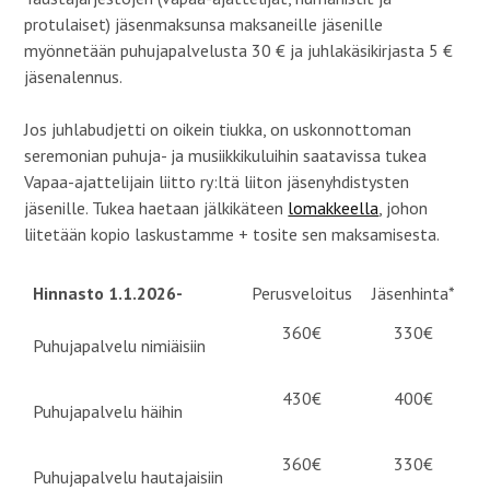
protulaiset) jäsenmaksunsa maksaneille jäsenille
myönnetään puhujapalvelusta 30 € ja juhlakäsikirjasta 5 €
jäsenalennus.
Jos juhlabudjetti on oikein tiukka, on uskonnottoman
seremonian puhuja- ja musiikkikuluihin saatavissa tukea
Vapaa-ajattelijain liitto ry:ltä liiton jäsenyhdistysten
jäsenille. Tukea haetaan jälkikäteen
lomakkeella
, johon
liitetään kopio laskustamme + tosite sen maksamisesta.
Hinnasto 1.1.2026-
Perusveloitus
Jäsenhinta*
360€
330€
Puhujapalvelu nimiäisiin
430€
400€
Puhujapalvelu häihin
360€
330€
Puhujapalvelu hautajaisiin