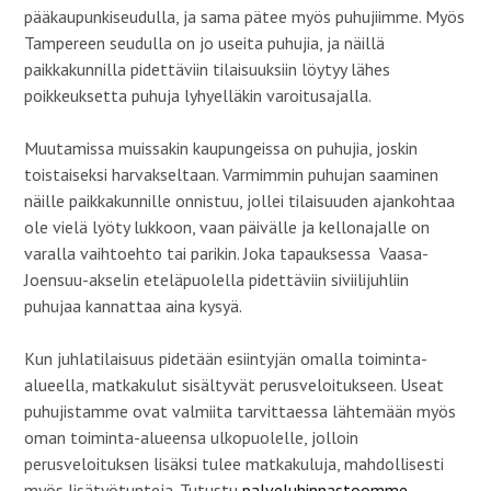
s
ä
a
pääkaupunkiseudulla, ja sama pätee myös puhujiimme. Myös
a
(
l
(
A
v
Tampereen seudulla on jo useita puhujia, ja näillä
A
v
e
v
a
l
paikkakunnilla pidettäviin tilaisuuksiin löytyy lähes
a
u
u
u
t
s
poikkeuksetta puhuja lyhyelläkin varoitusajalla.
t
u
s
u
u
a
u
u
(
u
u
A
Muutamissa muissakin kaupungeissa on puhujia, joskin
u
d
v
d
e
a
toistaiseksi harvakseltaan. Varmimmin puhujan saaminen
e
s
u
s
s
t
näille paikkakunnille onnistuu, jollei tilaisuuden ajankohtaa
s
a
u
a
i
u
ole vielä lyöty lukkoon, vaan päivälle ja kellonajalle on
i
k
u
k
k
u
varalla vaihtoehto tai parikin. Joka tapauksessa Vaasa-
k
u
d
u
n
e
Joensuu-akselin eteläpuolella pidettäviin siviilijuhliin
n
a
s
a
s
s
puhujaa kannattaa aina kysyä.
s
s
a
s
a
i
a
)
k
)
k
Kun juhlatilaisuus pidetään esiintyjän omalla toiminta-
u
n
alueella, matkakulut sisältyvät perusveloitukseen. Useat
a
s
puhujistamme ovat valmiita tarvittaessa lähtemään myös
s
a
oman toiminta-alueensa ulkopuolelle, jolloin
)
perusveloituksen lisäksi tulee matkakuluja, mahdollisesti
myös lisätyötunteja. Tutustu
palveluhinnastoomme.