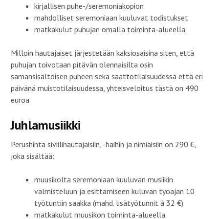
kirjallisen puhe-/seremoniakopion
k
k
u
k
u
d
mahdolliset seremoniaan kuuluvat todistukset
u
n
e
n
a
s
matkakulut puhujan omalla toiminta-alueella.
a
s
s
s
s
a
s
a
i
a
)
k
Milloin hautajaiset järjestetään kaksiosaisina siten, että
)
k
u
puhujan toivotaan pitävän olennaisilta osin
n
a
samansisältöisen puheen sekä saattotilaisuudessa että eri
s
s
päivänä muistotilaisuudessa, yhteisveloitus tästä on 490
a
)
euroa.
Juhlamusiikki
Perushinta siviilihautajaisiin, -häihin ja nimiäisiin on 290 €,
joka sisältää:
muusikolta seremoniaan kuuluvan musiikin
valmisteluun ja esittämiseen kuluvan työajan 10
työtuntiin saakka (mahd. lisätyötunnit à 32 €)
matkakulut muusikon toiminta-alueella.