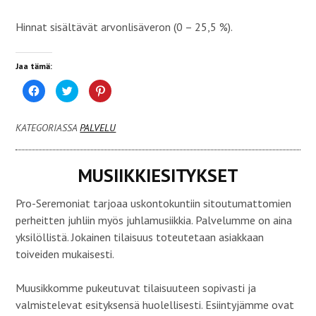
Hinnat sisältävät arvonlisäveron (0 – 25,5 %).
Jaa tämä:
J
J
J
a
a
a
a
a
a
F
T
P
a
w
i
KATEGORIASSA
PALVELU
c
i
n
e
t
t
b
t
e
o
e
r
o
r
e
MUSIIKKIESITYKSET
k
i
s
i
s
t
s
s
p
s
ä
a
Pro-Seremoniat tarjoaa uskontokuntiin sitoutumattomien
a
(
l
(
A
v
perheitten juhliin myös juhlamusiikkia. Palvelumme on aina
A
v
e
v
a
l
yksilöllistä. Jokainen tilaisuus toteutetaan asiakkaan
a
u
u
u
t
s
toiveiden mukaisesti.
t
u
s
u
u
a
u
u
(
u
u
A
Muusikkomme pukeutuvat tilaisuuteen sopivasti ja
u
d
v
d
e
a
valmistelevat esityksensä huolellisesti. Esiintyjämme ovat
e
s
u