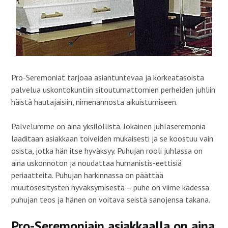
u
n
e
n
a
s
a
s
s
s
s
a
s
a
i
a
)
k
)
k
u
n
a
s
s
Pro-Seremoniat tarjoaa asiantuntevaa ja korkeatasoista
a
)
palvelua uskontokuntiin sitoutumattomien perheiden juhliin
häistä hautajaisiin, nimenannosta aikuistumiseen.
Palvelumme on aina yksilöllistä. Jokainen juhlaseremonia
laaditaan asiakkaan toiveiden mukaisesti ja se koostuu vain
osista, jotka hän itse hyväksyy. Puhujan rooli juhlassa on
aina uskonnoton ja noudattaa humanistis-eettisiä
periaatteita. Puhujan harkinnassa on päättää
muutosesitysten hyväksymisestä – puhe on viime kädessä
puhujan teos ja hänen on voitava seistä sanojensa takana.
Pro-Seremoniain asiakkaalla on aina