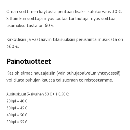
Oman soittimen käytöstä peritään lisäksi kulukorvaus 30 €.
Silloin kun soittaja myös laulaa tai laulaja myös soittaa,
lisämaksu tästä on 60 €.
Kirkollisiin ja vastaaviin tilaisuuksiin perushinta musiikista on
360 €.
Painotuotteet
Käsiohjelmat hautajaisiin (vain puhujapalvelun yhteydessä)
voi tilata puhujan kautta tai suoraan toimistostamme.
Aloituskulut 3-sivuinen 30 € + à 0,50 €:
20 kpl = 40 €
30 kpl = 45 €
40 kpl = 50 €
50 kpl = 55 €