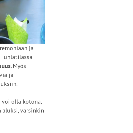
eremoniaan ja
 juhlatilassa
isuus
. Myös
viä ja
uksiin.
 voi olla kotona,
 aluksi, varsinkin