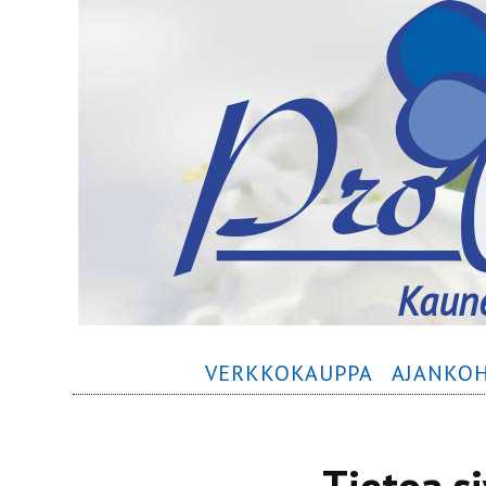
Siirry
Kaune
sisältöön
Ensisijainen
VERKKOKAUPPA
AJANKOH
valikko