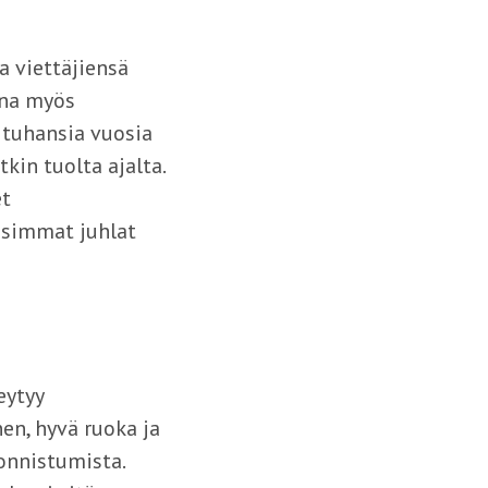
a viettäjiensä
ina myös
 tuhansia vuosia
kin tuolta ajalta.
et
isimmat juhlat
eytyy
en, hyvä ruoka ja
 onnistumista.