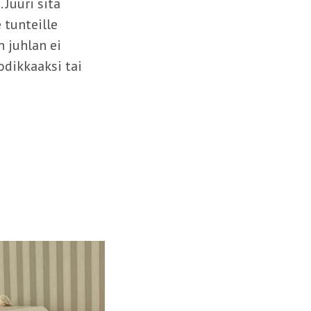
Juuri sitä
 tunteille
 juhlan ei
odikkaaksi tai