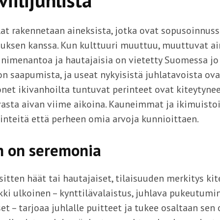
viilijuhlista
at rakennetaan aineksista, jotka ovat sopusoinnuss
ksen kanssa. Kun kulttuuri muuttuu, muuttuvat a
, nimenantoa ja hautajaisia on vietetty Suomessa jo
n saapumista, ja useat nykyisistä juhlatavoista ovat
net ikivanhoilta tuntuvat perinteet ovat kiteytyne
sta aivan viime aikoina. Kauneimmat ja ikimuisto
inteitä että perheen omia arvoja kunnioittaen.
n on seremonia
itten häät tai hautajaiset, tilaisuuden merkitys kit
ki ulkoinen – kynttilävalaistus, juhlava pukeutumin
t – tarjoaa juhlalle puitteet ja tukee osaltaan sen