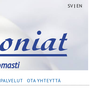
SV
|
EN
omasti
­PALVELUT
OTA YHTEYTTÄ