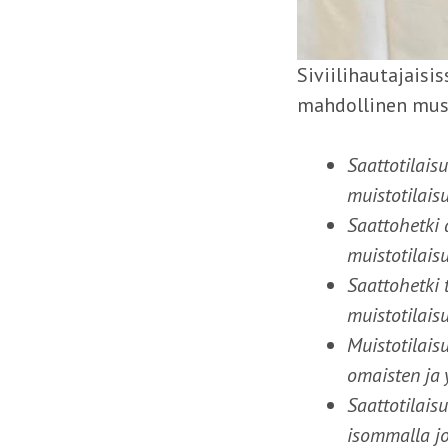
Siviilihautajaisi
mahdollinen musi
Saattotilais
muistotilais
Saattohetki 
muistotilais
Saattohetki 
muistotilais
Muistotilais
omaisten ja 
Saattotilai
isommalla j