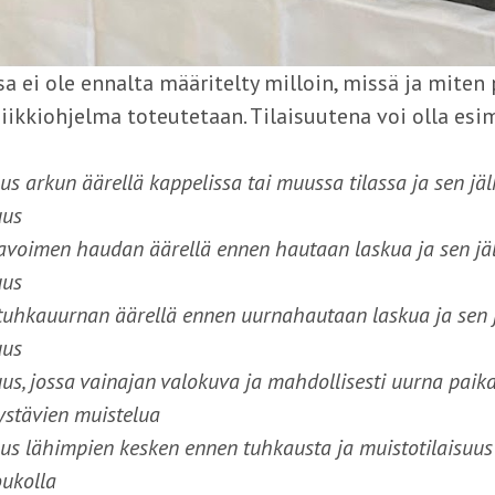
ssa ei ole ennalta määritelty milloin, missä ja miten
ikkiohjelma toteutetaan. Tilaisuutena voi olla esim
uus arkun äärellä kappelissa tai muussa tilassa ja sen jä
uus
avoimen haudan äärellä ennen hautaan laskua ja sen jä
uus
tuhkauurnan äärellä ennen uurnahautaan laskua ja sen 
uus
uus, jossa vainajan valokuva ja mahdollisesti uurna paika
ystävien muistelua
suus lähimpien kesken ennen tuhkausta ja muistotilais
oukolla