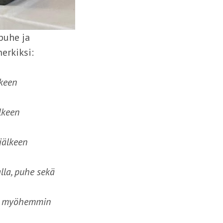
 puhe ja
erkiksi:
lkeen
lkeen
jälkeen
lla, puhe sekä
uus myöhemmin