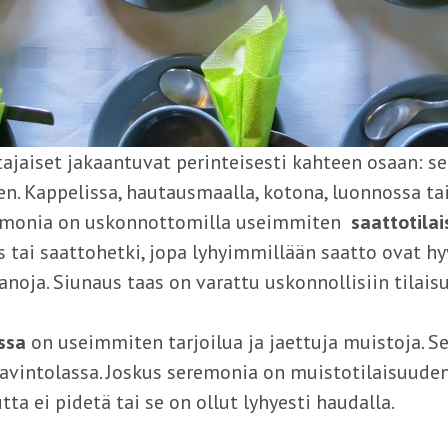
ajaiset jakaantuvat perinteisesti kahteen osaan: s
n. Kappelissa, hautausmaalla, kotona, luonnossa tai
remonia on uskonnottomilla useimmiten
saattotila
s tai saattohetki, jopa lyhyimmillään saatto ovat hy
anoja. Siunaus taas on varattu uskonnollisiin tilaisu
essa
on useimmiten tarjoilua ja jaettuja muistoja. Se
 ravintolassa. Joskus seremonia on muistotilaisuuden
tta ei pidetä tai se on ollut lyhyesti haudalla.