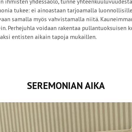
in ihmisten yhdessäolo, tunne yhteenkuuluvuudesta. 
nia tukee: ei ainoastaan tarjoamalla luonnollisille
vaan samalla myös vahvistamalla niitä. Kauneimman
lein. Perhejuhla voidaan rakentaa pullantuoksuisen k
aksi entisten aikain tapoja mukaillen.
SEREMONIAN AIKA