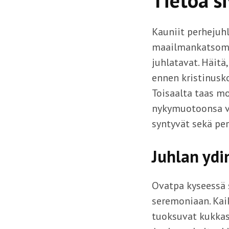
Tietoa si
Kauniit perhejuhl
maailmankatsomu
juhlatavat. Häitä
ennen kristinusko
Toisaalta taas mo
nykymuotoonsa va
syntyvät sekä per
Juhlan ydi
Ovatpa kyseessä s
seremoniaan. Kaik
tuoksuvat kukkase