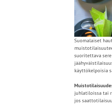
Suomalaiset haut
muistotilaisuutee
suoritettava se
jäähyväistilaisuu
käyttökelpoisia s
Muistotilaisuud
juhlatiloissa tai
jos saattotilaisuu