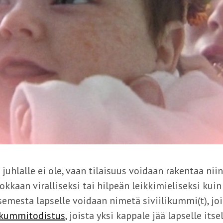
 juhlalle ei ole, vaan tilaisuus voidaan rakentaa ni
vokkaan viralliseksi tai hilpeän leikkimieliseksi kuin
mesta lapselle voidaan nimetä siviilikummi(t), joil
kummitodistus
, joista yksi kappale jää lapselle its