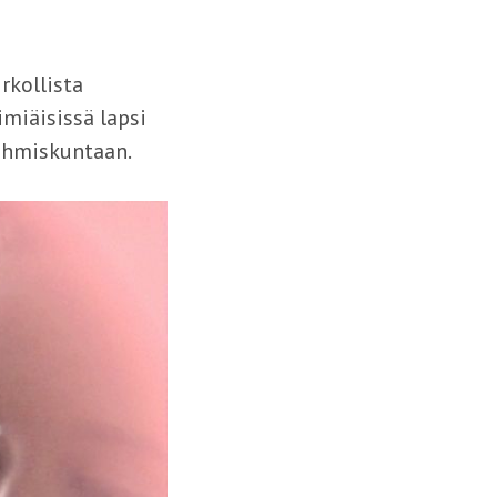
rkollista
imiäisissä lapsi
 ihmiskuntaan.