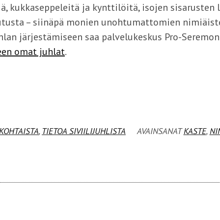
iä, kukkaseppeleitä ja kynttilöitä, isojen sisarusten 
tusta – siinäpä monien unohtumattomien nimiäist
uhlan järjestämiseen saa palvelukeskus Pro-Seremon
een omat juhlat
.
KOHTAISTA
,
TIETOA SIVIILIJUHLISTA
AVAINSANAT
KASTE
,
NI