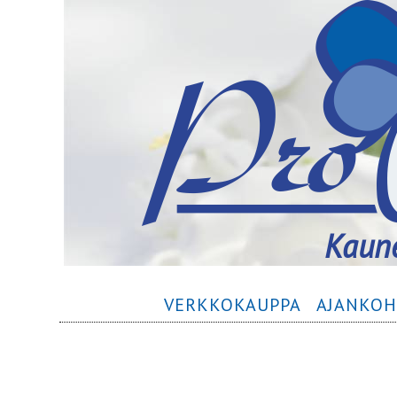
Siirry
Kaune
sisältöön
Ensisijainen
VERKKOKAUPPA
AJANKOH
valikko