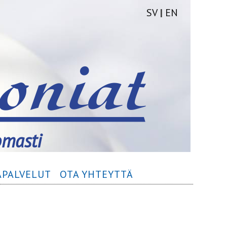
SV
|
EN
omasti
­­PALVELUT
OTA YHTEYTTÄ