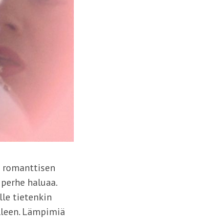
in romanttisen
 perhe haluaa.
le tietenkin
elleen. Lämpimiä