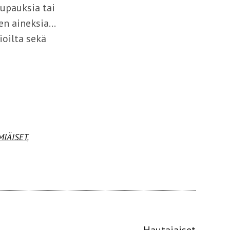
lupauksia tai
en aineksia…
ioilta sekä
MIÄISET
,
Hautajaiset