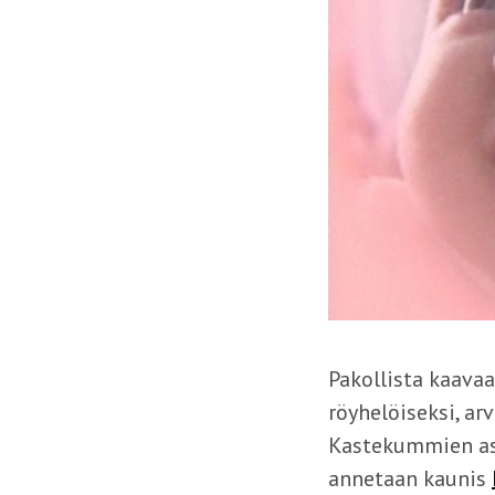
Pakollista kaavaa
röyhelöiseksi, ar
Kastekummien ase
annetaan kaunis