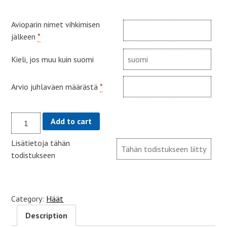
Avioparin nimet vihkimisen
jälkeen
*
Kieli, jos muu kuin suomi
Arvio juhlaväen määrästä
*
Aviolupausten
Add to cart
uudistaminen
quantity
Lisätietoja tähän
todistukseen
Category:
Häät
Description