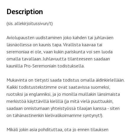
Description
(sis. allekirjoitussivun/t)
Aviolupausten uudistaminen joko kahden tai juhlaväen
läsnäollessa on kaunis tapa. Virallista kaavaa tai
seremoniaa ei ole, vaan kukin pariskunta voi sen luoda
omalla tavallaan. Juhlavuutta tilanteeseen saadaan
kauniilla Pro-Seremoniain todistuksella.
Mukavinta on tietysti saada todistus omalla äidinkielellään.
Kaikki todistustekstimme ovat saatavissa suomeksi,
ruotsiksi ja englanniksi, ja jo monilla muillakin länsimaista
merkistöä käyttävillä kielillä (ja mitä vielä puuttuukin,
saadaan onnistumaan yhteistyössä tilaajan kanssa ­- siten
on tähänastinenkin kielivalikoimamme syntynyt!).
Mikäli jokin asia pohdituttaa, ota jo ennen tilauksen