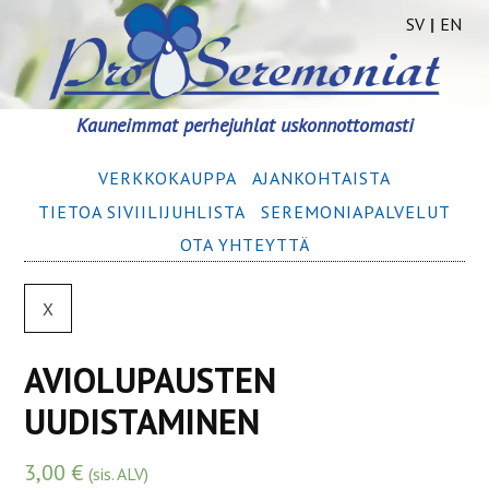
SV
|
EN
Siirry
Kauneimmat perhejuhlat uskonnottomasti
sisältöön
Ensisijainen
VERKKOKAUPPA
AJANKOHTAISTA
valikko
TIETOA SIVIILIJUHLISTA
SEREMONIA­­PALVELUT
OTA YHTEYTTÄ
X
AVIOLUPAUSTEN
UUDISTAMINEN
3,00
€
(sis. ALV)