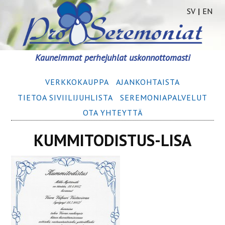
SV
|
EN
Siirry
Kauneimmat perhejuhlat uskonnottomasti
sisältöön
Ensisijainen
VERKKOKAUPPA
AJANKOHTAISTA
valikko
TIETOA SIVIILIJUHLISTA
SEREMONIA­­PALVELUT
OTA YHTEYTTÄ
KUMMITODISTUS-LISA