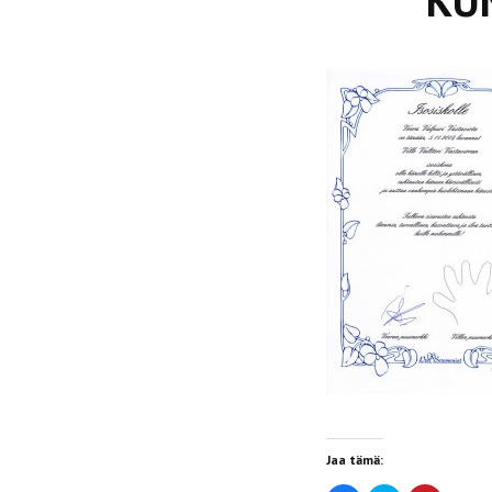
KU
Jaa tämä: