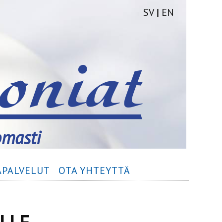
SV
|
EN
omasti
­­PALVELUT
OTA YHTEYTTÄ