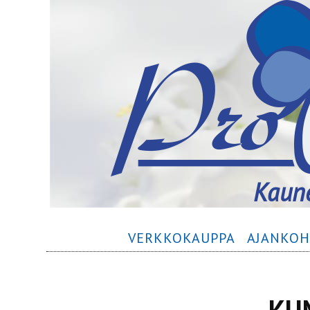
Siirry
Kaune
sisältöön
Ensisijainen
VERKKOKAUPPA
AJANKOH
valikko