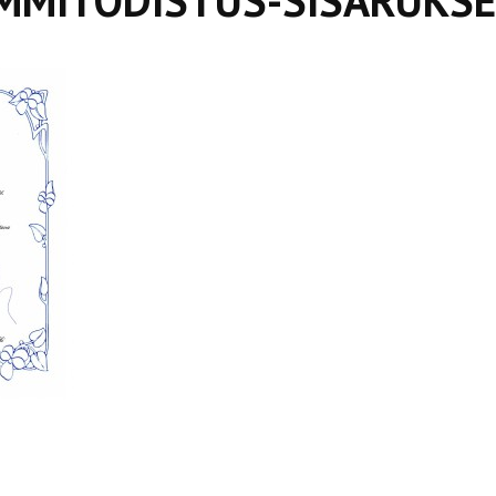
MMITODISTUS-SISARUKSE