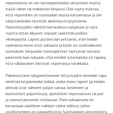
virpomisesta on sen lastenperinteeksi siirtymisen myötä
tullut rahan tai makeisten kerjuuta. Olisi syytä muistaa,
että virpominen oli vuosisadan alussa katoamassa ja sen
säilyttämiseksi tarvittiin aktiivisia elvytystoimia.
Virpomistyylikin vaihteli hartaudesta naljailuun jo sata
vuotta sitten. Aikuiset virpojat saatettiin palkita
viinaryypyllä. Lapset puolestaan pettyivät, ellei heidän
saamansa muna ollut suklaata ja kyllin iso sisältääkseen
sormuksen. Kerjuunkin tunnuspiirteet täyttyivät selvästi
paremmin kuin nykyään, sillä etenkin luterilaisilla oli tapana,
että vähäosaiset kiersivät virpomassa varakkaita.
Paheksuttavin nykyperinteeseen liittyvä piirre lieneekin tapa
nimittää kerjäämiseksi leikkiä, jonka eteen lapset (ja heidän
äitinsä) ovat nähneet paljon vaivaa: keränneet ja
koristelleet pajunvitsoja, opetelleet virpomalorun tai pari
ja sonnustautuneet rooliasuun. Pieni suklaamuna on
kerrassaan asiallinen vaihdon väline leikissä, johon
osallistuminen on vapaaehtoista. Suomalaisen virpomisesta