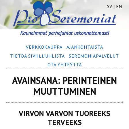
SV
|
EN
Siirry
Kauneimmat perhejuhlat uskonnottomasti
sisältöön
Ensisijainen
VERKKOKAUPPA
AJANKOHTAISTA
valikko
TIETOA SIVIILIJUHLISTA
SEREMONIA­­PALVELUT
OTA YHTEYTTÄ
AVAINSANA:
PERINTEINEN
MUUTTUMINEN
VIRVON VARVON TUOREEKS
TERVEEKS