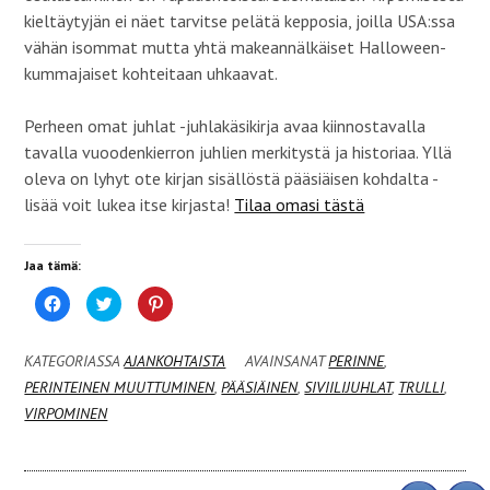
kieltäytyjän ei näet tarvitse pelätä kepposia, joilla USA:ssa
vähän isommat mutta yhtä makeannälkäiset Halloween-
kummajaiset kohteitaan uhkaavat.
Perheen omat juhlat -juhlakäsikirja avaa kiinnostavalla
tavalla vuoodenkierron juhlien merkitystä ja historiaa. Yllä
oleva on lyhyt ote kirjan sisällöstä pääsiäisen kohdalta -
lisää voit lukea itse kirjasta!
Tilaa omasi tästä
Jaa tämä:
J
J
J
a
a
a
a
a
a
F
T
P
a
w
i
KATEGORIASSA
AJANKOHTAISTA
AVAINSANAT
PERINNE
,
c
i
n
e
t
t
PERINTEINEN MUUTTUMINEN
,
PÄÄSIÄINEN
,
SIVIILIJUHLAT
,
TRULLI
,
b
t
e
o
e
r
VIRPOMINEN
o
r
e
k
i
s
i
s
t
s
s
p
s
ä
a
a
(
l