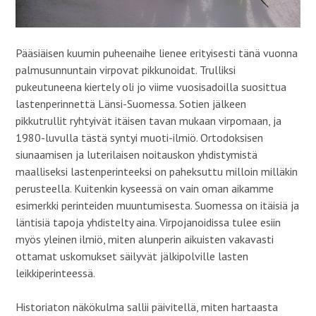
Pääsiäisen kuumin puheenaihe lienee erityisesti tänä vuonna
palmusunnuntain virpovat pikkunoidat. Trulliksi
pukeutuneena kiertely oli jo viime vuosisadoilla suosittua
lastenperinnettä Länsi-Suomessa. Sotien jälkeen
pikkutrullit ryhtyivät itäisen tavan mukaan virpomaan, ja
1980-luvulla tästä syntyi muoti-ilmiö. Ortodoksisen
siunaamisen ja luterilaisen noitauskon yhdistymistä
maalliseksi lastenperinteeksi on paheksuttu milloin milläkin
perusteella. Kuitenkin kyseessä on vain oman aikamme
esimerkki perinteiden muuntumisesta. Suomessa on itäisiä ja
läntisiä tapoja yhdistelty aina. Virpojanoidissa tulee esiin
myös yleinen ilmiö, miten alunperin aikuisten vakavasti
ottamat uskomukset säilyvät jälkipolville lasten
leikkiperinteessä.
Historiaton näkökulma sallii päivitellä, miten hartaasta